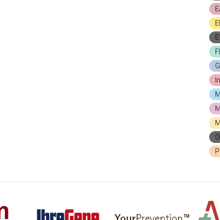
E
E
E
F
G
I
M
M
M
Ö
P