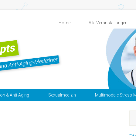
Home
Alle Veranstaltungen
pts
und Anti-Aging-Mediziner
ion & Anti-Aging
Sexualmedizin
Multimodale Stress-M