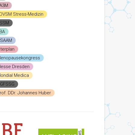
A3M
DVSM Stress-Medizin
SSM
BA
SAAM
nterplan
enopausekongress
esse Dresden
ondial Medica
GFSSG
rof. DDr. Johannes Huber