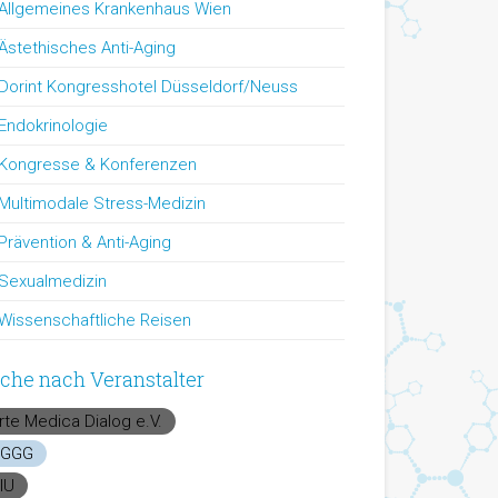
Allgemeines Krankenhaus Wien
Ästethisches Anti-Aging
Dorint Kongresshotel Düsseldorf/Neuss
Endokrinologie
Kongresse & Konferenzen
Multimodale Stress-Medizin
Prävention & Anti-Aging
Sexualmedizin
Wissenschaftliche Reisen
che nach Veranstalter
rte Medica Dialog e.V.
GGG
IU