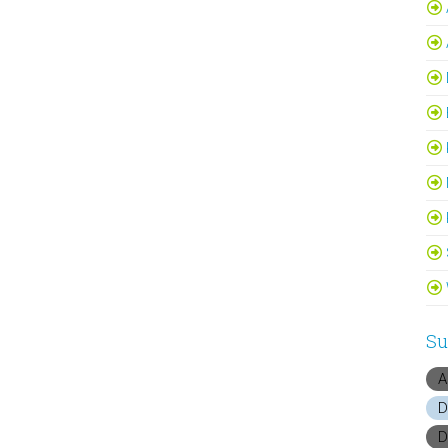
Su
A
D
D