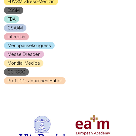
EDVSM Stress-Medizin
ESSM
FBA
GSAAM
Interplan
Menopausekongress
Messe Dresden
Mondial Medica
ÖGFSSG
Prof. DDr. Johannes Huber