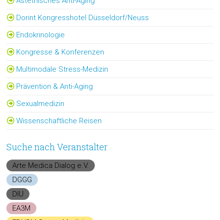
Ästethisches Anti-Aging
Dorint Kongresshotel Düsseldorf/Neuss
Endokrinologie
Kongresse & Konferenzen
Multimodale Stress-Medizin
Prävention & Anti-Aging
Sexualmedizin
Wissenschaftliche Reisen
Suche nach Veranstalter
Arte Medica Dialog e.V.
DGGG
DIU
EA3M