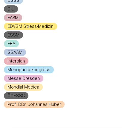
DGGG
DIU
EA3M
EDVSM Stress-Medizin
ESSM
FBA
GSAAM
Interplan
Menopausekongress
Messe Dresden
Mondial Medica
ÖGFSSG
Prof. DDr. Johannes Huber