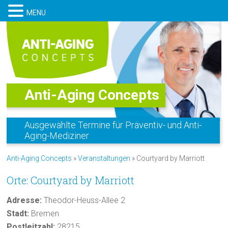
MENU
Anti-Aging Concepts
Ausgewählte Termine für Präventiv- und Anti-
Aging-Mediziner
Anti-Aging Concepts
»
Veranstaltungen
» Courtyard by Marriott
Orte: Courtyard by Marriott
Adresse:
Theodor-Heuss-Allee 2
Stadt:
Bremen
Postleitzahl:
28215