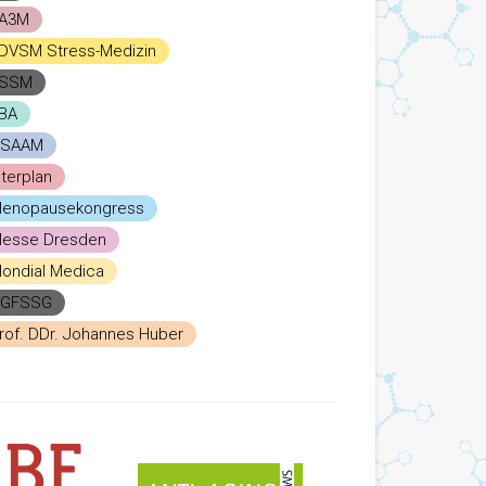
A3M
DVSM Stress-Medizin
SSM
BA
SAAM
nterplan
enopausekongress
esse Dresden
ondial Medica
GFSSG
rof. DDr. Johannes Huber