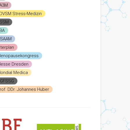
A3M
DVSM Stress-Medizin
SSM
BA
SAAM
nterplan
enopausekongress
esse Dresden
ondial Medica
GFSSG
rof. DDr. Johannes Huber