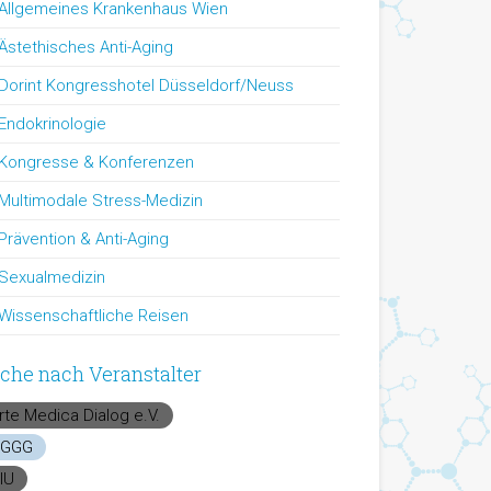
Allgemeines Krankenhaus Wien
Ästethisches Anti-Aging
Dorint Kongresshotel Düsseldorf/Neuss
Endokrinologie
Kongresse & Konferenzen
Multimodale Stress-Medizin
Prävention & Anti-Aging
Sexualmedizin
Wissenschaftliche Reisen
che nach Veranstalter
rte Medica Dialog e.V.
GGG
IU