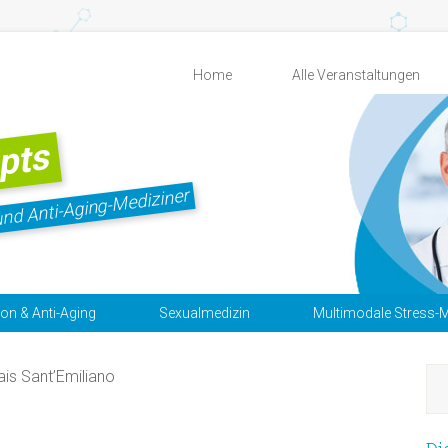
Home
Alle Veranstaltungen
pts
und Anti-Aging-Mediziner
ion & Anti-Aging
Sexualmedizin
Multimodale Stress-M
ais Sant’Emiliano