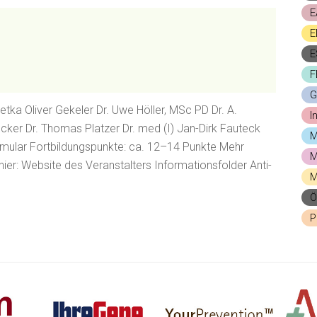
E
E
E
F
G
Metka Oliver Gekeler Dr. Uwe Höller, MSc PD Dr. A.
I
ecker Dr. Thomas Platzer Dr. med (I) Jan-Dirk Fauteck
M
ular Fortbildungspunkte: ca. 12–14 Punkte Mehr
M
hier: Website des Veranstalters Informationsfolder Anti-
M
Ö
P